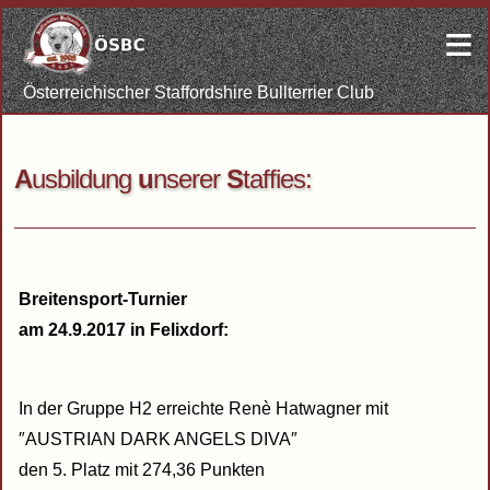
≡
Österreichischer Staffordshire Bullterrier Club
A
usbildung
u
nserer
S
taffies:
Breitensport-Turnier
am 24.9.2017 in Felixdorf:
In der Gruppe H2 erreichte Renè Hatwagner mit
″AUSTRIAN DARK ANGELS DIVA″
den 5. Platz mit 274,36 Punkten