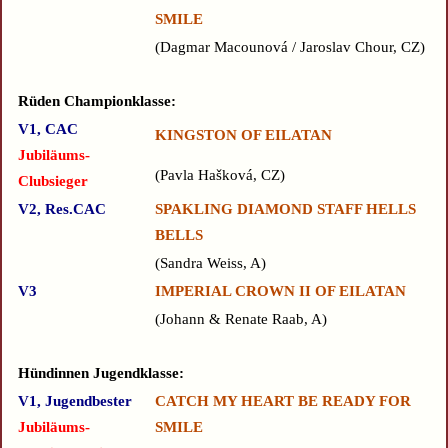
SMILE
Dagmar Macounová / Jaroslav Chour, CZ
Rüden Championklasse:
V1, CAC
KINGSTON OF EILATAN
Jubiläums-
Pavla Hašková, CZ
Clubsieger
V2, Res.CAC
SPAKLING DIAMOND STAFF HELLS
BELLS
Sandra Weiss, A
V3
IMPERIAL CROWN II OF EILATAN
Johann & Renate Raab, A
Hündinnen Jugendklasse:
V1, Jugendbester
CATCH MY HEART BE READY FOR
Jubiläums-
SMILE