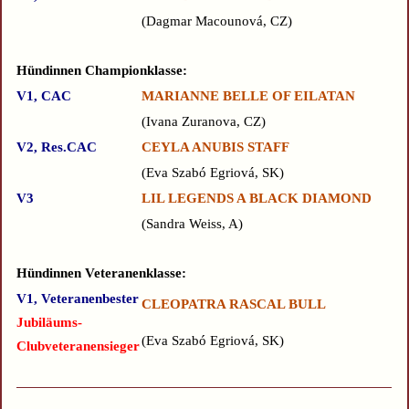
Dagmar Macounová, CZ
Hündinnen Championklasse:
V1, CAC
MARIANNE BELLE OF EILATAN
Ivana Zuranova, CZ
V2, Res.CAC
CEYLA ANUBIS STAFF
Eva Szabó Egriová, SK
V3
LIL LEGENDS A BLACK DIAMOND
Sandra Weiss, A
Hündinnen Veteranenklasse:
V1, Veteranenbester
CLEOPATRA RASCAL BULL
Jubiläums-
Eva Szabó Egriová, SK
Clubveteranensieger