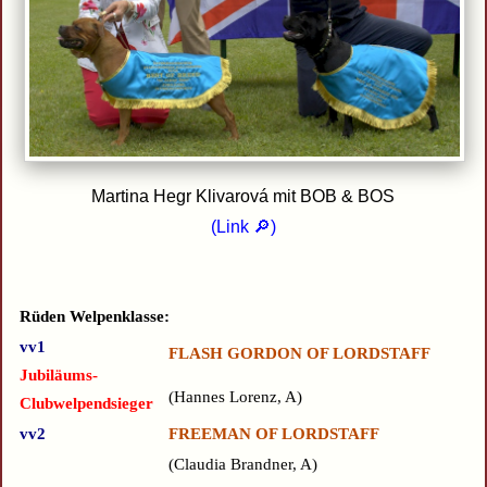
Martina Hegr Klivarová mit BOB & BOS
(
Link 🔎
)
Rüden Welpenklasse:
vv1
FLASH GORDON OF LORDSTAFF
Jubiläums-
Hannes Lorenz, A
Clubwelpendsieger
vv2
FREEMAN OF LORDSTAFF
Claudia Brandner, A