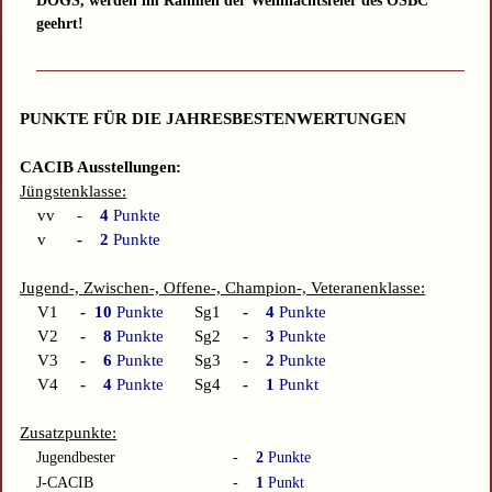
DOGS, werden im Rahmen der Weihnachtsfeier des ÖSBC
geehrt!
PUNKTE FÜR DIE JAHRESBESTENWERTUNGEN
CACIB Ausstellungen:
Jüngstenklasse:
vv -
4
Punkte
v
-
2
Punkte
Jugend-, Zwischen-, Offene-, Champion-, Veteranenklasse:
V1
-
10
Punkte
Sg1
-
4
Punkte
V2
-
8
Punkte
Sg2
-
3
Punkte
V3
-
6
Punkte
Sg3
-
2
Punkte
V4
-
4
Punkte
Sg4
-
1
Punkt
Zusatzpunkte:
Jugendbester
-
2
Punkte
J-CACIB
-
1
Punkt