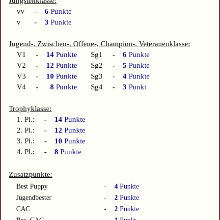
Jüngstenklasse:
vv -
6
Punkte
v
-
3
Punkte
Jugend-, Zwischen-, Offene-, Champion-, Veteranenklasse:
V1
-
14
Punkte
Sg1
-
6
Punkte
V2
-
12
Punkte
Sg2
-
5
Punkte
V3
-
10
Punkte
Sg3
-
4
Punkte
V4
-
8
Punkte
Sg4
-
3
Punkt
Trophyklasse:
1. Pl.:
-
14
Punkte
2. Pl.:
-
12
Punkte
3. Pl.:
-
10
Punkte
4. Pl.:
-
8
Punkte
Zusatzpunkte:
Best Puppy
-
4
Punkte
Jugendbester
-
2
Punkte
CAC
-
2
Punkte